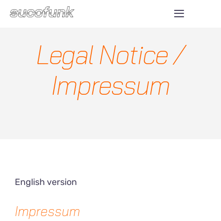
Skip
Toggle
to
Navigatio
ABOUT
content
Legal Notice /
SHOP
Impressum
DONATE
CONTACT
English version
Impressum